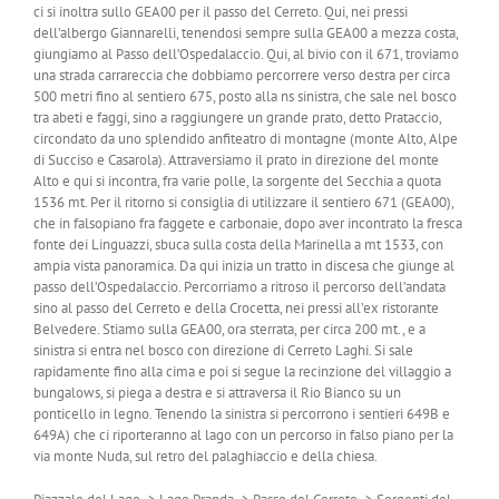
ci si inoltra sullo GEA00 per il passo del Cerreto. Qui, nei pressi
dell’albergo Giannarelli, tenendosi sempre sulla GEA00 a mezza costa,
giungiamo al Passo dell’Ospedalaccio. Qui, al bivio con il 671, troviamo
una strada carrareccia che dobbiamo percorrere verso destra per circa
500 metri fino al sentiero 675, posto alla ns sinistra, che sale nel bosco
tra abeti e faggi, sino a raggiungere un grande prato, detto Prataccio,
circondato da uno splendido anfiteatro di montagne (monte Alto, Alpe
di Succiso e Casarola). Attraversiamo il prato in direzione del monte
Alto e qui si incontra, fra varie polle, la sorgente del Secchia a quota
1536 mt. Per il ritorno si consiglia di utilizzare il sentiero 671 (GEA00),
che in falsopiano fra faggete e carbonaie, dopo aver incontrato la fresca
fonte dei Linguazzi, sbuca sulla costa della Marinella a mt 1533, con
ampia vista panoramica. Da qui inizia un tratto in discesa che giunge al
passo dell’Ospedalaccio. Percorriamo a ritroso il percorso dell’andata
sino al passo del Cerreto e della Crocetta, nei pressi all’ex ristorante
Belvedere. Stiamo sulla GEA00, ora sterrata, per circa 200 mt., e a
sinistra si entra nel bosco con direzione di Cerreto Laghi. Si sale
rapidamente fino alla cima e poi si segue la recinzione del villaggio a
bungalows, si piega a destra e si attraversa il Rio Bianco su un
ponticello in legno. Tenendo la sinistra si percorrono i sentieri 649B e
649A) che ci riporteranno al lago con un percorso in falso piano per la
via monte Nuda, sul retro del palaghiaccio e della chiesa.