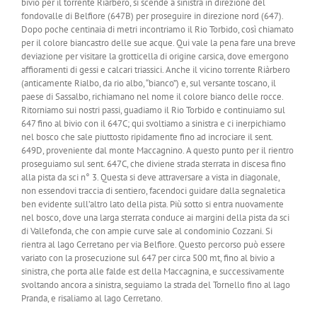
bivio per il torrente Riarbero, si scende a sinistra in direzione del
fondovalle di Belfiore (647B) per proseguire in direzione nord (647).
Dopo poche centinaia di metri incontriamo il Rio Torbido, così chiamato
per il colore biancastro delle sue acque. Qui vale la pena fare una breve
deviazione per visitare la grotticella di origine carsica, dove emergono
affioramenti di gessi e calcari triassici. Anche il vicino torrente Riàrbero
(anticamente Rialbo, da rio albo, “bianco”) e, sul versante toscano, il
paese di Sassalbo, richiamano nel nome il colore bianco delle rocce.
Ritorniamo sui nostri passi, guadiamo il Rio Torbido e continuiamo sul
647 fino al bivio con il 647C; qui svoltiamo a sinistra e ci inerpichiamo
nel bosco che sale piuttosto ripidamente fino ad incrociare il sent.
649D, proveniente dal monte Maccagnino. A questo punto per il rientro
proseguiamo sul sent. 647C, che diviene strada sterrata in discesa fino
alla pista da sci n° 3. Questa si deve attraversare a vista in diagonale,
non essendovi traccia di sentiero, facendoci guidare dalla segnaletica
ben evidente sull’altro lato della pista. Più sotto si entra nuovamente
nel bosco, dove una larga sterrata conduce ai margini della pista da sci
di Vallefonda, che con ampie curve sale al condominio Cozzani. Si
rientra al lago Cerretano per via Belfiore. Questo percorso può essere
variato con la prosecuzione sul 647 per circa 500 mt, fino al bivio a
sinistra, che porta alle falde est della Maccagnina, e successivamente
svoltando ancora a sinistra, seguiamo la strada del Tornello fino al lago
Pranda, e risaliamo al lago Cerretano.