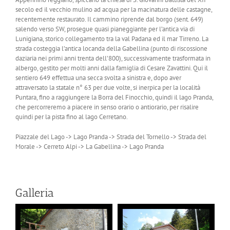
secolo ed il vecchio mulino ad acqua per la macinatura delle castagne,
recentemente restaurato. Il cammino riprende dal borgo (sent. 649)
salendo verso SW, prosegue quasi pianeggiante per l’antica via di
Lunigiana, storico collegamento tra la val Padana ed il mar Tirreno. La
strada costeggia l’antica locanda della Gabellina (punto di riscossione
daziaria nei primi anni trenta dell’800), successivamente trasformata in
albergo, gestito per molti anni dalla famiglia di Cesare Zavattini. Qui il
sentiero 649 effettua una secca svolta a sinistra e, dopo aver
attraversato la statale n° 63 per due volte, si inerpica per la località
Puntara, fino a raggiungere la Borra del Finocchio, quindi il lago Pranda,
che percorreremo a piacere in senso orario o antiorario, per risalire
quindi per la pista fino al lago Cerretano.
Piazzale del Lago -> Lago Pranda -> Strada del Tornello -> Strada del
Morale -> Cerreto Alpi -> La Gabellina -> Lago Pranda
Galleria