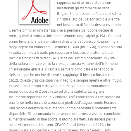
rappresentanti le rocce alpine con
incastonati gli stemmi delle varie
Brigate. Nei pressi della fontana, si sale a
sinistra a lato del palaghiaccio e si entra
nel boschetto di faggi a destra, risalendo
il sentiero fino ad una sterrata, che si percorre per poche decine di
metri, quindi si svolta a sinistra nel sentiero degli alpini (649A). Giunti al
primo bivio, si prende a sinistra in direzione del bivacco Rosario, fino a
raggiungere ed imboccare il sentiero GEA00 (mt. 1330), quindi a sinistra
in salita comincia il tratto più scosceso e faticoso, che alterna tratti
rocciosi a boschetti di faggi. All’uscita dell’ultimo boschetto, in vista
della radura che sale verso la cresta, chiamata Vallone dell’Inferno, di
chiara origine glaciale, si lascia il sentiero principale e tenendoci a
sinistra in poche decine di metri si raggiunge il bivacco Rosario (mt.
1612). Questa graziosa capanna in legno è sempre aperta e offre rifugio
in caso di maltempo e ricovero per un eventuale pernottamento,
esssendo dotata di 2 posti letto ed di una stufetta. La legna è
facilmente reperibile nelle vicinanze, così come l’acqua che sgorga da
una fonte nella roccia di arenaria ai piedi dell’attiguo monte Forame.
Una piccola dotazione di alimenti di prima necessità è normalmente
disponibile. Si raccomanda in occasione della vostra visita di contribuire
al mantenimento di tale scorta. Il ritorno si effettua in discesa per la
solita via, tenendoci sul sent. GEA00 fino al bivio con il 649A, che
troviamo sulla ns. destra e che percorreremo fino a Cerreto Laghi.