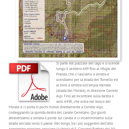
Si parte dal piazzale del lago e si scende
lungo il sentiero 649 fino al rifugio del
Pranda, che ci lasciamo a sinistra e
scendiamo per la strada del Tornello ed
al bivio a sinistra sull’ampia sterrata
(strada del Morale), in direzione Cerreto
Alpi. Fino ad incontrare sulla destra il
sent. 649E, che entra nel bosco del
Morale e ci porta in pochi minuti direttamente a Cerreto Alpi,
costeggiando la sponda destra del canale Cerretano. Qui giunti
attraversiamo a sinistra il ponte sul canale e ci incamminiamo sulla
strada selciata verso il paese. Nel borgo, tra i più suggestivi dell’alto
Appennino reggiano, spiccano la chiesa di S. Giovanni Battista del XII