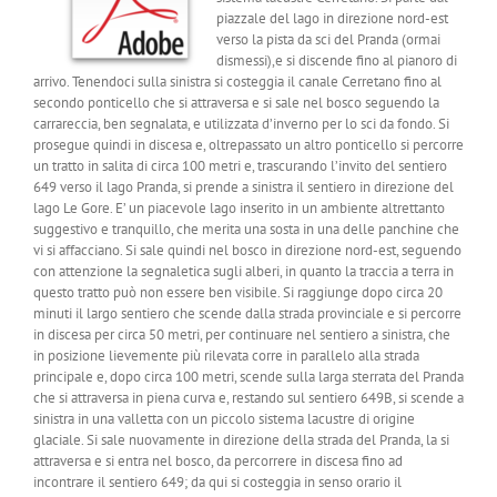
piazzale del lago in direzione nord-est
verso la pista da sci del Pranda (ormai
dismessi),e si discende fino al pianoro di
arrivo. Tenendoci sulla sinistra si costeggia il canale Cerretano fino al
secondo ponticello che si attraversa e si sale nel bosco seguendo la
carrareccia, ben segnalata, e utilizzata d’inverno per lo sci da fondo. Si
prosegue quindi in discesa e, oltrepassato un altro ponticello si percorre
un tratto in salita di circa 100 metri e, trascurando l’invito del sentiero
649 verso il lago Pranda, si prende a sinistra il sentiero in direzione del
lago Le Gore. E’ un piacevole lago inserito in un ambiente altrettanto
suggestivo e tranquillo, che merita una sosta in una delle panchine che
vi si affacciano. Si sale quindi nel bosco in direzione nord-est, seguendo
con attenzione la segnaletica sugli alberi, in quanto la traccia a terra in
questo tratto può non essere ben visibile. Si raggiunge dopo circa 20
minuti il largo sentiero che scende dalla strada provinciale e si percorre
in discesa per circa 50 metri, per continuare nel sentiero a sinistra, che
in posizione lievemente più rilevata corre in parallelo alla strada
principale e, dopo circa 100 metri, scende sulla larga sterrata del Pranda
che si attraversa in piena curva e, restando sul sentiero 649B, si scende a
sinistra in una valletta con un piccolo sistema lacustre di origine
glaciale. Si sale nuovamente in direzione della strada del Pranda, la si
attraversa e si entra nel bosco, da percorrere in discesa fino ad
incontrare il sentiero 649; da qui si costeggia in senso orario il