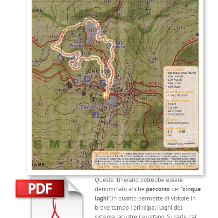
Questo itinerario potrebbe essere
denominato anche
percorso
dei “
cinque
laghi
”, in quanto permette di visitare in
breve tempo i principali laghi del
sistema lacustre Cerretano. Si parte dal