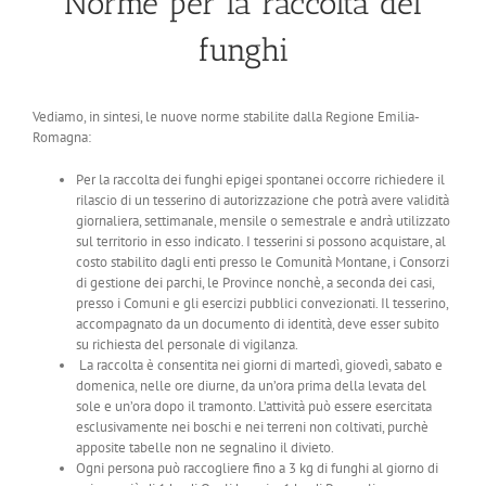
Norme per la raccolta dei
funghi
Vediamo, in sintesi, le nuove norme stabilite dalla Regione Emilia-
Romagna:
Per la raccolta dei funghi epigei spontanei occorre richiedere il
rilascio di un tesserino di autorizzazione che potrà avere validità
giornaliera, settimanale, mensile o semestrale e andrà utilizzato
sul territorio in esso indicato. I tesserini si possono acquistare, al
costo stabilito dagli enti presso le Comunità Montane, i Consorzi
di gestione dei parchi, le Province nonchè, a seconda dei casi,
presso i Comuni e gli esercizi pubblici convezionati. Il tesserino,
accompagnato da un documento di identità, deve esser subito
su richiesta del personale di vigilanza.
La raccolta è consentita nei giorni di martedì, giovedì, sabato e
domenica, nelle ore diurne, da un’ora prima della levata del
sole e un’ora dopo il tramonto. L’attività può essere esercitata
esclusivamente nei boschi e nei terreni non coltivati, purchè
apposite tabelle non ne segnalino il divieto.
Ogni persona può raccogliere fino a 3 kg di funghi al giorno di