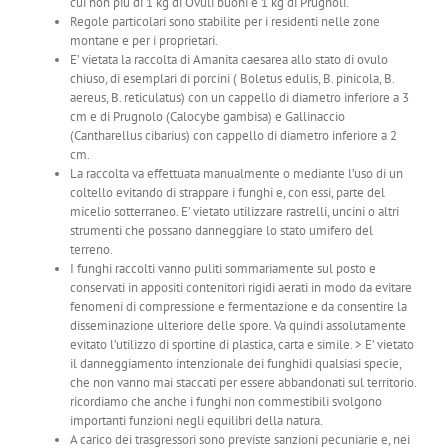
cui non più di 1 kg di Ovuli buoni e 1 kg di Prugnoli.
Regole particolari sono stabilite per i residenti nelle zone
montane e per i proprietari.
E’ vietata la raccolta di Amanita caesarea allo stato di ovulo
chiuso, di esemplari di porcini ( Boletus edulis, B. pinicola, B.
aereus, B. reticulatus) con un cappello di diametro inferiore a 3
cm e di Prugnolo (Calocybe gambisa) e Gallinaccio
(Cantharellus cibarius) con cappello di diametro inferiore a 2
cm.
La raccolta va effettuata manualmente o mediante l’uso di un
coltello evitando di strappare i funghi e, con essi, parte del
micelio sotterraneo. E’ vietato utilizzare rastrelli, uncini o altri
strumenti che possano danneggiare lo stato umifero del
terreno.
I funghi raccolti vanno puliti sommariamente sul posto e
conservati in appositi contenitori rigidi aerati in modo da evitare
fenomeni di compressione e fermentazione e da consentire la
disseminazione ulteriore delle spore. Va quindi assolutamente
evitato l’utilizzo di sportine di plastica, carta e simile. > E’ vietato
il danneggiamento intenzionale dei funghidi qualsiasi specie,
che non vanno mai staccati per essere abbandonati sul territorio.
ricordiamo che anche i funghi non commestibili svolgono
importanti funzioni negli equilibri della natura.
A carico dei trasgressori sono previste sanzioni pecuniarie e, nei